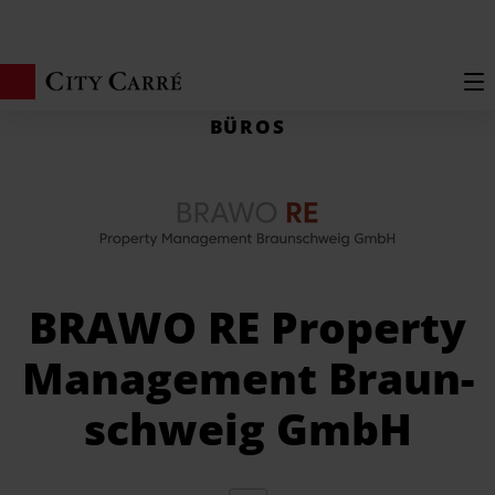
Zum Hauptinhalt springen
Start
BÜROS
BRAWO RE Property
Manage­ment Braun­
schweig GmbH