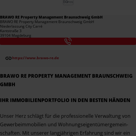
Büros
BRAWO RE Property Management Braunschweig GmbH
BRAWO RE Property Management Braunschweig GmbH
Niederlassung City Carré
Kantstraße 3
39104 Magdeburg
https://www.brawo-re.de
BRAWO RE PROPERTY MANAGEMENT BRAUNSCHWEIG
GMBH
IHR IMMO­BI­LI­EN­PORT­FOLIO IN DEN BESTEN HÄNDEN
Unser Herz schlägt für die professionelle Verwaltung von
Gewer­be­im­mo­bi­lien und Wohnungs­ei­gen­tü­mer­ge­mein­
schaften. Mit unserer langjährigen Erfahrung sind wir ein