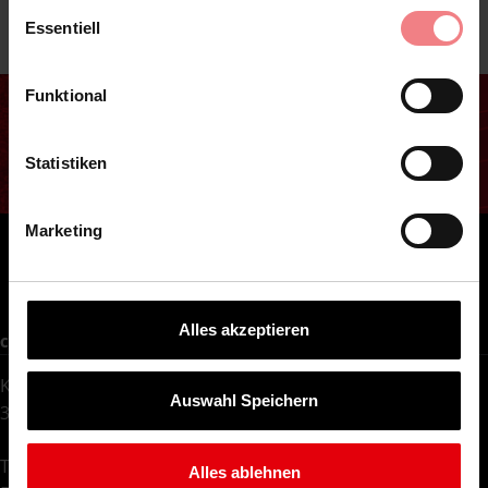
Einwilligungsauswahl
Essentiell
Footer
Funktional
Statistiken
Marketing
Facebook
Instagram
Alles akzeptieren
CITY CARRÉ MAGDEBURG
Kantstraße 3
Auswahl Speichern
39104 Magdeburg
Telefon:
0531 - 2099 1242
Alles ablehnen