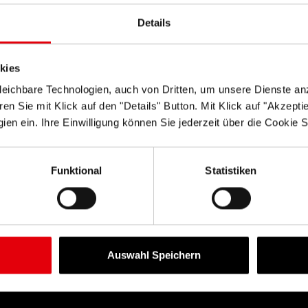
DAS CITY CARRÉ
Details
Parken
kies
Anfahrt
eichbare Technologien, auch von Dritten, um unsere Dienste anz
n Sie mit Klick auf den "Details" Button. Mit Klick auf "Akzeptier
Shopping-Gutschein
en ein. Ihre Einwilligung können Sie jederzeit über die Cookie S
Vermietung
Funktional
Statistiken
Lageplan
Kontakt
Auswahl Speichern