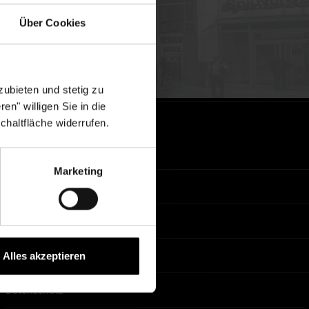
NEWS & EVENTS
Über Cookies
NEWS
EVENTS
ubieten und stetig zu
en" willigen Sie in die
chaltfläche widerrufen.
RECHTLICHES
Marketing
AGB
Barrierefreiheit
Impressum
Alles akzeptieren
Datenschutz