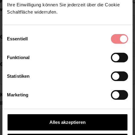
Haben Sie bereits eine Büro- oder Ladenfläche? Wenn ja,
Ihre Einwilligung können Sie jederzeit über die Cookie
wo?
Schaltfläche widerrufen.
Einwilligungsauswahl
Gewünschte Ladengröße in m²
Essentiell
Funktional
Gewünschter Mietzweck
Statistiken
Kommentar
Marketing
Ihre Nachricht an uns
*
Alles akzeptieren