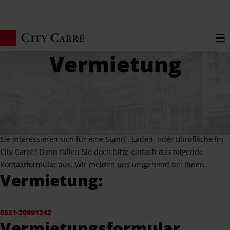
Zum Hauptinhalt springen
Start
Vermie­tung
Wir freuen uns über Ihr Interesse an einer Stand-, Laden- oder
Bürofläche.
Sie interessieren sich für eine Stand-, Laden- oder Bürofläche im
City Carré? Dann füllen Sie doch bitte einfach das folgende
Kontakt­for­mular aus. Wir melden uns umgehend bei Ihnen.
Vermie­tung:
0531-20991242
Vermie­tungs­for­mular